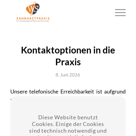
Kontaktoptionen in die
Praxis
8. Juni 2026
Unsere telefonische Erreichbarkeit ist aufgrund
hoher Frequenz eingeschränkt.
Daher empfehlen wir Ihnen, Ihre Nachricht unter
Diese Website benutzt
Cookies. Einige der Cookies
Angabe Ihrer Telefonnummer, Namen,
sind technisch notwendig und
Anliegenauf unserem Anrufbeantworter zu