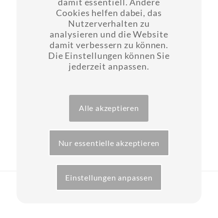
damit essentiell. Andere
hinterlassen.
Cookies helfen dabei, das
Nutzerverhalten zu
analysieren und die Website
Wir werden Sie zeitnah zurückrufen.
damit verbessern zu können.
Die Einstellungen können Sie
Des weiteren können Sie uns Ihre Informationen
jederzeit anpassen.
auch per e-Mail hinterlassen (zahnaerzte-
hartha@t-online.de).
Alle akzeptieren
Nur essentielle akzeptieren
Einstellungen anpassen
Layout & Website-Erstellung ©opyright 2024 -
CSB GmbH
Kontakt
Impressum
Datenschutz