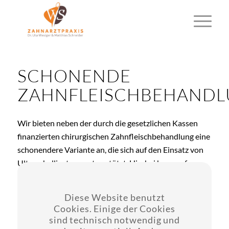
SCHONENDE
ZAHNFLEISCHBEHAND
Wir bieten neben der durch die gesetzlichen Kassen
finanzierten chirurgischen Zahnfleischbehandlung eine
schonendere Variante an, die sich auf den Einsatz von
Ultraschallinstrumenten stützt. Hierbei kann auf
Betäubungsspritzen verzichtet werden.
Auch wird diese Behandlung in einer Sitzung
Diese Website benutzt
Cookies. Einige der Cookies
durchgeführt. Die postoperativen Beschwerden sind
sind technisch notwendig und
äußerst gering. Diese Therapie bieten wir Ihnen zu