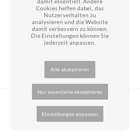
damit essentiell. Andere
einem sehr attraktiven Preis an (in der Regel 3,60 € pro
Cookies helfen dabei, das
Zahn), der auch eine abschließende Zahnreinigung
Nutzerverhalten zu
(PZR) beinhaltet (zur Beseitigung der durch die
analysieren und die Website
damit verbessern zu können.
therapiebegleitend notwendige Spülung mit
Die Einstellungen können Sie
Chlorhexidin auftretenden Zahnverfärbungen). Fragen
jederzeit anpassen.
Sie uns, wir informieren Sie gerne.
zurück
Alle akzeptieren
Nur essentielle akzeptieren
Layout & Website-Erstellung ©opyright 2024 -
CSB GmbH
Kontakt
Impressum
Datenschutz
Einstellungen anpassen